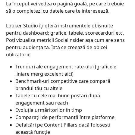
La început vei vedea o pagină goală, pe care trebuie 
să o completezi cu datele care te interesează.
Looker Studio îți oferă instrumentele obișnuite 
pentru dashboard: grafice, tabele, scorecarduri etc. 
Poți vizualiza metricii Socialinsider așa cum are sens 
pentru audiența ta. Iată ce creează de obicei 
utilizatorii:
Trenduri ale engagement rate-ului (graficele 
liniare merg excelent aici)
Benchmark-uri competitive care compară 
brandul tău cu altele
Tabele cu cele mai bune postări după 
engagement sau reach
Evoluția urmăritorilor în timp
Comparații de performanță între platforme
Defalcări pe Content Pillars dacă folosești 
această funcție