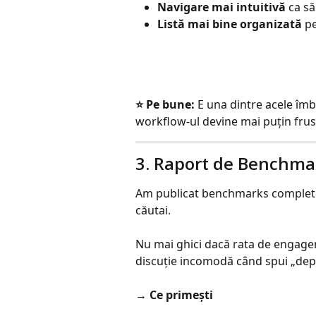
Navigare mai intuitivă
 ca să
Listă mai bine organizată
 p
⭐️ Pe bune:
 E una dintre acele îmb
workflow-ul devine mai puțin frus
3. Raport de Benchmark
Am publicat benchmarks complete p
căutai.
Nu mai ghici dacă rata de engagem
discuție incomodă când spui „depin
→ 
Ce primești