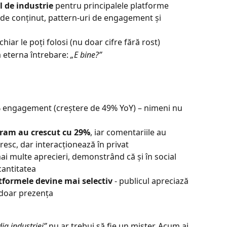
l de industrie
 pentru principalele platforme
p de conținut, pattern-uri de engagement și 
chiar le poți folosi (nu doar cifre fără rost)
a eterna întrebare: 
„E bine?”
% engagement (creștere de 49% YoY) – nimeni nu 
agram au crescut cu 29%
, iar comentariile au 
esc, dar interacționează în privat
ai multe aprecieri, demonstrând că și în social 
cantitatea
formele devine mai selectiv
 - publicul apreciază 
u doar prezența
ia industriei”
 nu ar trebui să fie un mister. Acum ai 