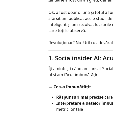
Ianuarie a fost un an greu, dar am
Ok, a fost doar o lună și totul a f
sfârșit am publicat acele studii d
inteligent și am rezolvat lucruril
care toți le observă.
Revoluționar? Nu. Util cu adevărat
1. Socialinsider AI: Ac
Îți amintești când am lansat Socia
ul și am făcut îmbunătățiri.
→ 
Ce s-a îmbunătățit
Răspunsuri mai precise
 care
Interpretare a datelor îmbu
metricilor tale