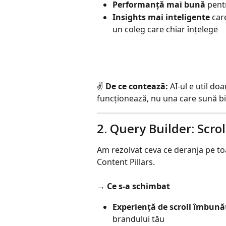
Performanță mai bună
 pent
Insights mai inteligente
 car
un coleg care chiar înțelege
✌️ 
De ce contează:
 AI-ul e util d
funcționează, nu una care sună bin
2. Query Builder: Scrol
Am rezolvat ceva ce deranja pe to
Content Pillars.
→ 
Ce s-a schimbat
Experiență de scroll îmbună
brandului tău