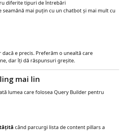
ru diferite tipuri de întrebări
e seamănă mai puțin cu un chatbot și mai mult cu 
oar dacă e precis. Preferăm o unealtă care 
e, dar îți dă răspunsuri greșite.
ling mai lin
ată lumea care folosea Query Builder pentru 
tățită
 când parcurgi lista de content pillars a 