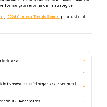
e performanță și recomandările strategice.
rt
 și 
2026 Content Trends Report
 pentru și mai 
n industrie
ă le folosești ca să îți organizezi conținutul 
e conținut - Benchmarks