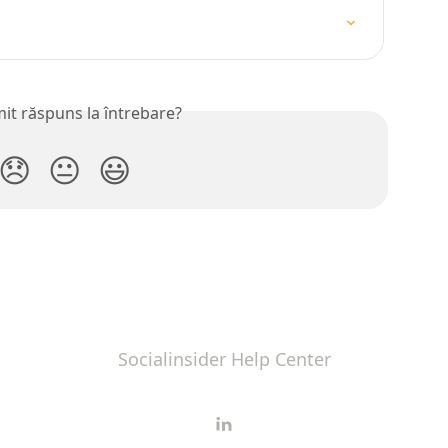
mit răspuns la întrebare?
😞
😐
😃
Socialinsider Help Center