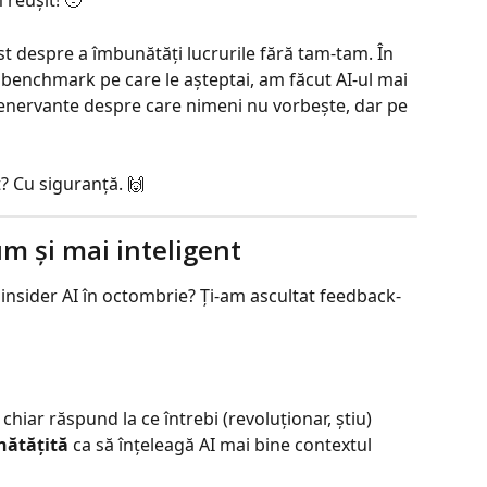
 reușit! 🥹
ost despre a îmbunătăți lucrurile fără tam-tam. În 
e benchmark pe care le așteptai, am făcut AI-ul mai 
e enervante despre care nimeni nu vorbește, dar pe 
? Cu siguranță. 🙌
um și mai inteligent
linsider AI în octombrie? Ți-am ascultat feedback-
 chiar răspund la ce întrebi (revoluționar, știu)
nătățită
 ca să înțeleagă AI mai bine contextul 