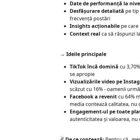
Date de performanță la nive
Desfășurare detaliată
 pe ti
frecvență postări
Insights acționabile
 pe care 
Context real
 ca să răspunzi l
→ 
Ideile principale
TikTok încă domină
 cu 3,70
se apropie
Vizualizările video pe Inst
scăzut cu 16% - oamenii urmăr
Facebook a revenit
 cu 64% m
media contează calitatea, nu 
Engagement-ul pe toate plat
autenticitatea și valoarea, n
✌️ 
De ce contează:
 Pentru că 
„med