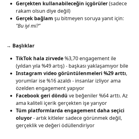
Gerçekten kullanabileceğin içgörüler
 (sadece 
rakam olsun diye değil)
Gerçek bağlam
 şu bitmeyen soruya yanıt için: 
"Bu iyi mi?"
→ 
Başlıklar
TikTok hala zirvede
 %3,70 engagement ile 
(yıldan yıla %49 artış) - başkası yaklaşamıyor bile
Instagram video görüntülenmeleri %29 arttı
, 
yorumlar ise %16 azaldı - insanlar izliyor ama 
özelden engagement yapıyor
Facebook geri döndü
 ve beğeniler %64 arttı. Az 
ama kaliteli içerik gerçekten işe yarıyor
Tüm platformlarda engagement daha seçici 
oluyor
 - artık kitleler sadece görünmek değil, 
gerçeklik ve değeri ödüllendiriyor