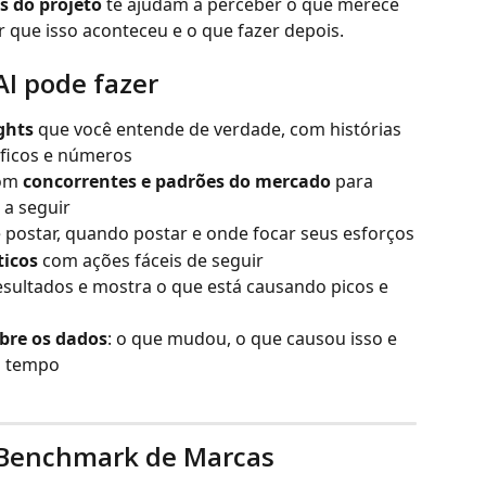
ts do projeto
 te ajudam a perceber o que merece 
 que isso aconteceu e o que fazer depois.
AI pode fazer
ghts
 que você entende de verdade, com histórias 
áficos e números
om 
concorrentes e padrões do mercado
 para 
 a seguir
 postar, quando postar e onde focar seus esforços
ticos
 com ações fáceis de seguir
esultados e mostra o que está causando picos e 
bre os dados
: o que mudou, o que causou isso e 
o tempo
e Benchmark de Marcas