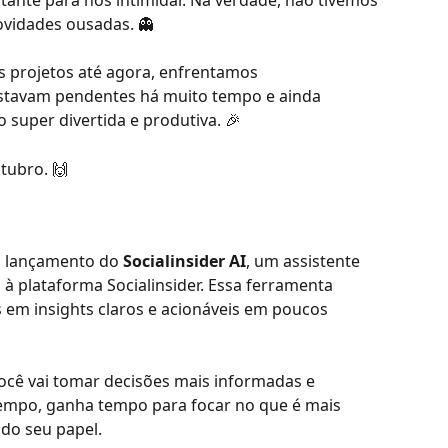
tante para nos intimidar. Na verdade, não tivemos 
ovidades ousadas. 👻
projetos até agora, enfrentamos 
stavam pendentes há muito tempo e ainda 
 super divertida e produtiva. 🎉
tubro. 🙌
 lançamento do 
Socialinsider AI
, um assistente 
à plataforma Socialinsider. Essa ferramenta 
em insights claros e acionáveis em poucos 
você vai tomar decisões mais informadas e 
mpo, ganha tempo para focar no que é mais 
 do seu papel.