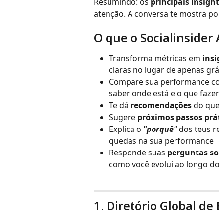
Resumindo: os 
principais insigh
atenção. A conversa te mostra por
O que o Socialinsider 
Transforma métricas em 
insi
claras no lugar de apenas gr
Compare sua performance c
saber onde está e o que fazer
Te dá 
recomendações
 do que
Sugere 
próximos passos prá
Explica o 
"porquê"
 dos teus r
quedas na sua performance
Responde suas 
perguntas so
como você evolui ao longo d
1. Diretório Global d